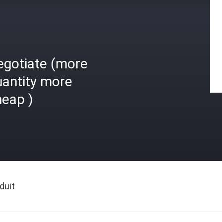
egotiate (more
uantity more
heap )
duit