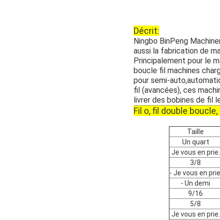
Décrit:
Ningbo BinPeng Machiner
aussi la fabrication de ma
Principalement pour le mar
boucle fil machines char
pour semi-auto,automati
fil (avancées), ces mach
livrer des bobines de fil 
Fil o, fil double boucle
Taille
Un quart
Je vous en prie.
3/8
- Je vous en prie
- Un demi
9/16
5/8
Je vous en prie.