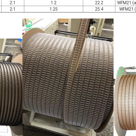
2:1
1.2
22.2
WFM21 (a
2:1
1.25
25.4
WFM21 (