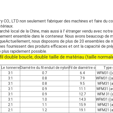
y CO., LTD non seulement fabriquer des machines et faire du 
tériaux.
ché local de la Chine, mais aussi à l' étranger vendu avec notre f
gement ensemble dans le conteneur. Nous avons beaucoup de mat
queActuellement, nous disposons de plus de 20 ensembles de 
ines fournissent des produits efficaces et ont la capacité de pr
le plus rapidement possible.
, fil double boucle, double taille de matériau (taille normal
Le tonnerre
Diamètre du fil enduit de nylon
Fil de diamètre o
Type 
3:1
0.7
6.4
WFM31 ((a
3:1
0.8
7.9
WFM31 ((a
3:1
0.8
9.5
WFM31 (a
.
3:1
0.9
11.1
WFM31 (av
3:1
0.9
12.7
WFM 31 (a
3:1
1.0
14.3
WFM31 ((a
2:1
1.1
15.9
WFM21 (a
2:1
1.2
19.1
WFM21 (a