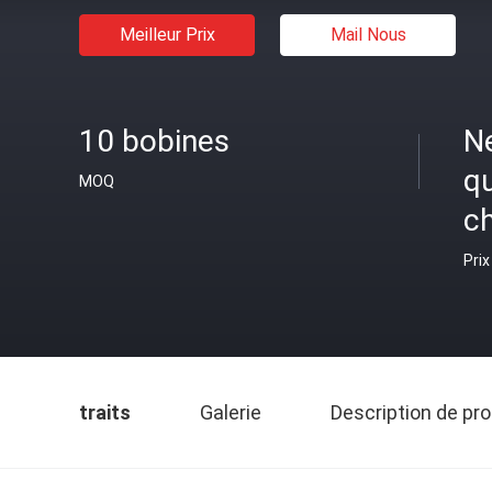
Meilleur Prix
Mail Nous
10 bobines
N
q
MOQ
c
Prix
traits
Galerie
Description de pro