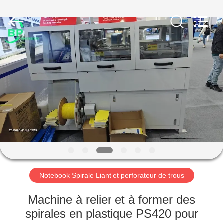
NINGBO
BINPENG
MACHINERY
CO.,LTD.
All
Rights
Reserved.
Developed
MAISON
by
ECER
PRODUITS
AU
SUJET
DE
NOUS
Notebook Spirale Liant et perforateur de trous
VISITE
Machine à relier et à former des
D'USINE
spirales en plastique PS420 pour