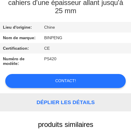
cahiers d'une épaisseur allant jusqu'à
25 mm
CONTRÔLE
DE
Lieu d'origine:
Chine
QUALITÉ
Nom de marque:
BINPENG
CONTACTEZ-
Certification:
CE
NOUS
Numéro de
PS420
modèle:
DEMANDEZ
CONTACT!
UNE
CITATION
DÉPLIER LES DÉTAILS
PLAN
DU
produits similaires