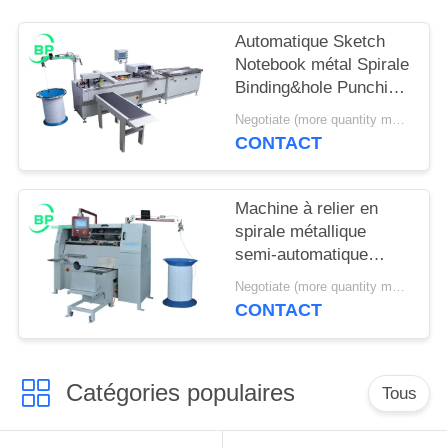
SITE
Automatique Sketch
Notebook métal Spirale
PRIVACY
Binding&hole Punching
POLICY
Machine PBS420 avec
Negotiate (more quantity more cheap ) MOQ:1 set
fonction de verrouillage
CONTACT
par bobine
Machine à relier en
spirale métallique
semi-automatique
SSB420 pour cahiers
Negotiate (more quantity more cheap ) MOQ:1 set
avec fonction de
CONTACT
verrouillage de la
spirale
Catégories populaires
Tous