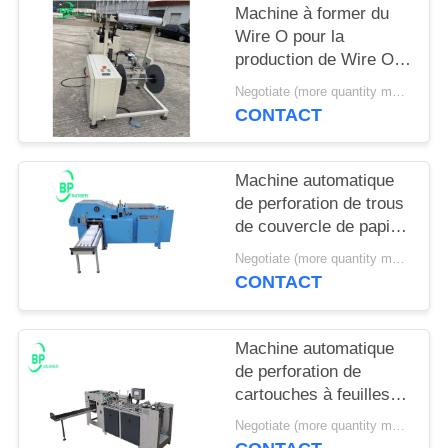
SITE
Machine à former du
Wire O pour la
production de Wire O à
PRIVACY
double boucle, pas 3:1
Negotiate (more quantity more cheap ) MOQ:1 set
POLICY
et pas 2:1
CONTACT
Machine automatique
de perforation de trous
de couvercle de papier
pour fil O carnet et
Negotiate (more quantity more cheap ) MOQ:1 set
carnet en spirale
CONTACT
Machine automatique
de perforation de
cartouches à feuilles
lâches pour mini A7
Negotiate (more quantity more cheap ) MOQ:1 set
max A4 Taille spirale &