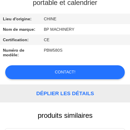
portable et calendrier
CONTRÔLE
Lieu d'origine:
CHINE
DE
QUALITÉ
Nom de marque:
BP MACHINERY
Certification:
CE
CONTACTEZ-
Numéro de
PBW580S
modèle:
NOUS
CONTACT!
DEMANDEZ
UNE
DÉPLIER LES DÉTAILS
CITATION
PLAN
produits similaires
DU