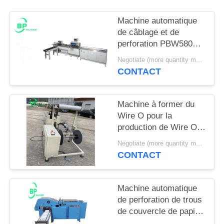
SITE
Machine automatique
de câblage et de
PRIVACY
perforation PBW580S
POLICY
pour ordinateur
Negotiate (more quantity more cheap ) MOQ:1 set
portable et calendrier
CONTACT
Machine à former du
Wire O pour la
production de Wire O à
double boucle, pas 3:1
Negotiate (more quantity more cheap ) MOQ:1 set
et pas 2:1
CONTACT
Machine automatique
de perforation de trous
de couvercle de papier
pour fil O carnet et