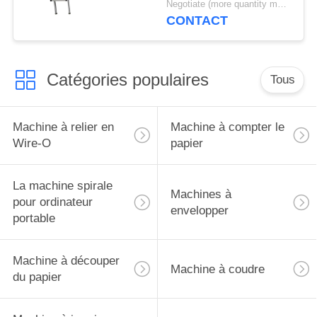
Negotiate (more quantity more cheap ) MOQ:1 set
carnet en spirale
CONTACT
Catégories populaires
Tous
Machine à relier en
Machine à compter le
Wire-O
papier
La machine spirale
Machines à
pour ordinateur
envelopper
portable
Machine à découper
Machine à coudre
du papier