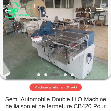
BINPENG
MACHINERY
CO.,LTD.
All
Rights
Reserved.
Developed
by
MAISON
ECER
PRODUITS
AU
SUJET
DE
NOUS
Machine à relier en Wire-O
VISITE
Semi-Automobile Double fil O Machine
D'USINE
de liaison et de fermeture CB420 Pour