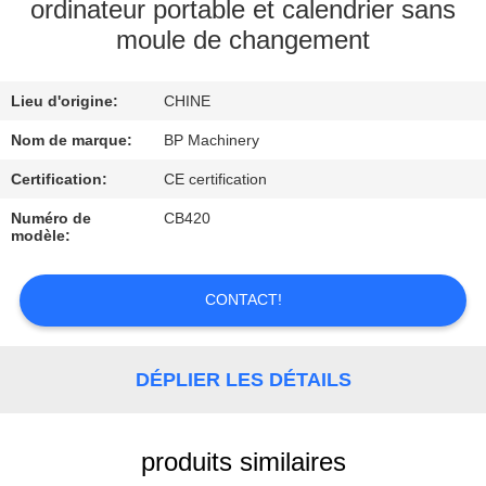
ordinateur portable et calendrier sans
moule de changement
CONTRÔLE
DE
Lieu d'origine:
CHINE
QUALITÉ
Nom de marque:
BP Machinery
CONTACTEZ-
Certification:
CE certification
NOUS
Numéro de
CB420
modèle:
DEMANDEZ
CONTACT!
UNE
CITATION
DÉPLIER LES DÉTAILS
PLAN
DU
produits similaires