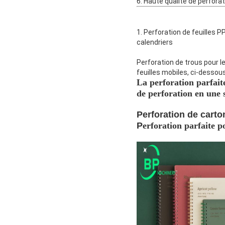
6. Haute qualité de perfora
1. Perforation de feuilles P
calendriers
Perforation de trous pour les
feuilles mobiles, ci-dessou
La perforation parfait
de perforation en une s
Perforation de carto
P
erforation parfaite 