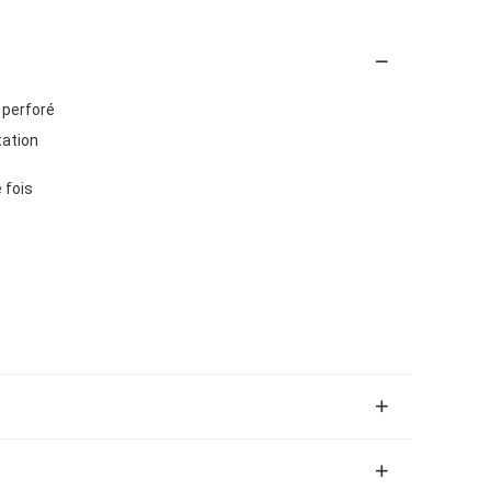
e perforé
tation
 fois