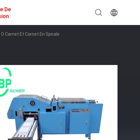
e De
sion
O Carnet Et Carnet En Spirale