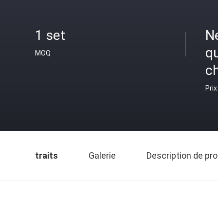
1 set
N
q
MOQ
c
Prix
traits
Galerie
Description de pro