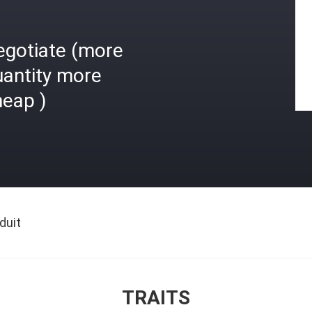
egotiate (more
uantity more
heap )
duit
TRAITS