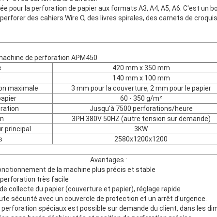
pour la perforation de papier aux formats A3, A4, A5, A6. C'est un bo
perforer des cahiers Wire O, des livres spirales, des carnets de croquis
machine de perforation APM450
e
420 mm x 350 mm
e
140 mm x 100 mm
ion maximale
3 mm pour la couverture, 2 mm pour le papier
apier
60 - 350 g/m²
ration
Jusqu'à 7500 perforations/heure
on
3PH 380V 50HZ (autre tension sur demande)
 principal
3KW
s
2580x1200x1200
Avantages :
fonctionnement de la machine plus précis et stable
perforation très facile
de collecte du papier (couverture et papier), réglage rapide
 haute sécurité avec un couvercle de protection et un arrêt d'urgence.
de perforation spéciaux est possible sur demande du client, dans les di